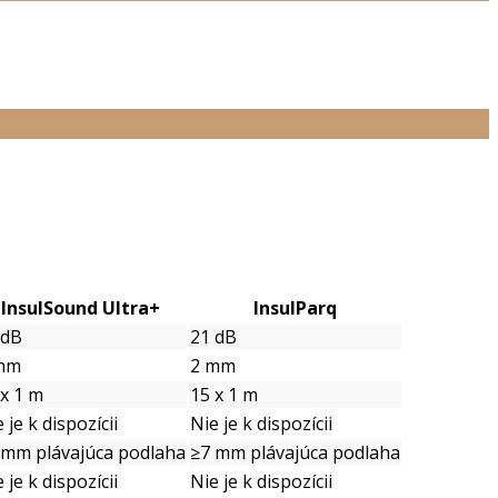
InsulSound Ultra+
InsulParq
 dB
21 dB
mm
2 mm
 x 1 m
15 x 1 m
 je k dispozícii
Nie je k dispozícii
 mm plávajúca podlaha
≥7 mm plávajúca podlaha
 je k dispozícii
Nie je k dispozícii