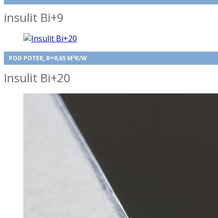
insulit Bi+9
POD POTER, R=0,65 M²K/W
Insulit Bi+20