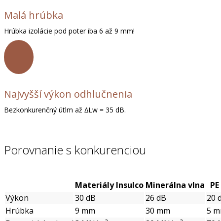
Malá hrúbka
Hrúbka izolácie pod poter iba 6 až 9 mm!
Najvyšší výkon odhlučnenia
Bezkonkurenčný útlm až ∆Lw = 35 dB.
Porovnanie s konkurenciou
Materiály Insulco
Minerálna vlna
PE
Výkon
30 dB
26 dB
20 
Hrúbka
9 mm
30 mm
5 