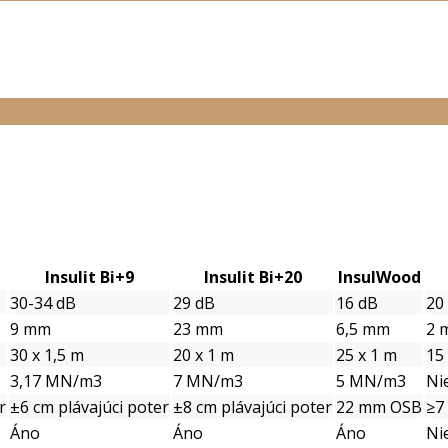
Insulit Bi+9
Insulit Bi+20
InsulWood
30-34 dB
29 dB
16 dB
20
9 mm
23 mm
6,5 mm
2 
30 x 1,5 m
20 x 1 m
25 x 1 m
15
3,17 MN/m3
7 MN/m3
5 MN/m3
Nie
r
±6 cm plávajúci poter
±8 cm plávajúci poter
22 mm OSB
≥7
Áno
Áno
Áno
Nie