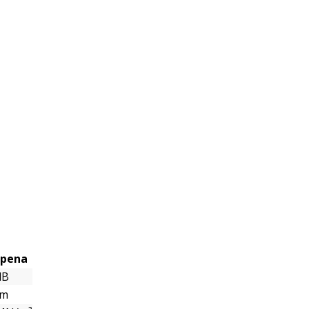
 pena
dB
mm