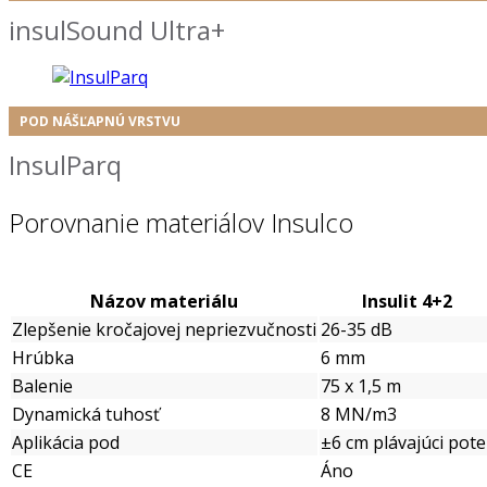
insulSound Ultra+
POD NÁŠĽAPNÚ VRSTVU
InsulParq
Porovnanie materiálov Insulco
Názov materiálu
Insulit 4+2
Zlepšenie kročajovej nepriezvučnosti
26-35 dB
Hrúbka
6 mm
Balenie
75 x 1,5 m
Dynamická tuhosť
8 MN/m3
Aplikácia pod
±6 cm plávajúci pote
CE
Áno