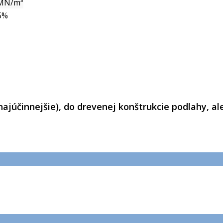
MN/m³
5%
(najúčinnejšie), do drevenej konštrukcie podlahy, a