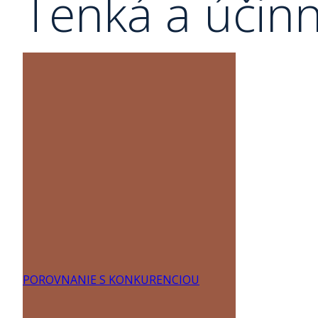
Tenká a účinn
POROVNANIE S KONKURENCIOU