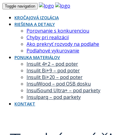
Toggle navigation
KROČAJOVÁ IZOLÁCIA
RIEŠENIA A DETAILY
Porovnanie s konkurenciou
Chyby pri realizácií
Ako prekryť rozvody na podlahe
Podlahové vykurovanie
PONUKA MATERIÁLOV
Insulit 4+2 – pod poter
Insulit Bi+9 – pod poter
Insulit Bi+20 – pod poter
InsulWood – pod OSB dosku
InsulSound Ultra+ – pod parkety
Insulparq – pod parkety
KONTAKT