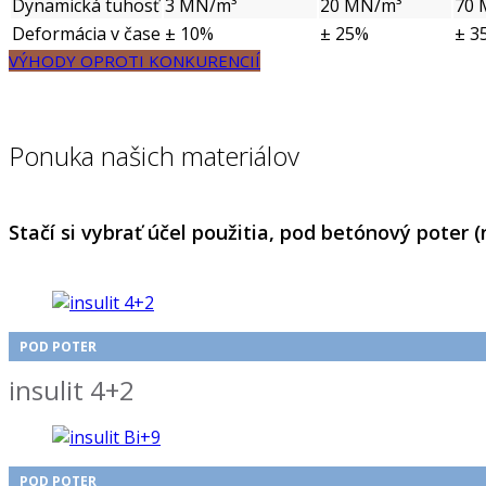
Dynamická tuhosť
3 MN/m³
20 MN/m³
70 
Deformácia v čase
± 10%
± 25%
± 3
VÝHODY OPROTI KONKURENCIÍ
Ponuka našich materiálov
Stačí si vybrať účel použitia, pod betónový poter 
POD POTER
insulit 4+2
POD POTER